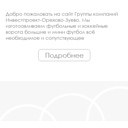
Добро пожаловать на сайт Группы компаний
Инвестпроект-Орехово-Зуево. Мы
изготоавливаем футбольные и хоккейные
ворота большие и мини футбол всё
необходимое и сопутствующее
оборудование. Линия производства
оборудована современными ЧПУ станками,
Подробнее
работает только квалифицированный
персонал. Поэтому Вы всегда можете
рассчитывать на исключительно высокую
надёжность. Автоматизация производства
позволяет нам сохранять низкие цены - вы
можете купить у нас футбольные и хоккейные
ворота большие и мини футбол в Орехово-
Зуеве, действительно, очень дешево. Наши
менеджеры сделают Вам спецпредложение и
индивидуальные скидки. Всё наше
оборудование сертифицировано по ГОСТ.
Используем только экологически чистые
материалы. Можем производить