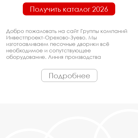
Получить каталог 2026
Добро пожаловать на сайт Группы компаний
Инвестпроект-Орехово-Зуево. Мы
изготоавливаем песочные дворики всё
необходимое и сопутствующее
оборудование. Линия производства
оборудована современными ЧПУ станками,
работает только квалифицированный
Подробнее
персонал. Поэтому Вы всегда можете
рассчитывать на исключительно высокую
надёжность. Автоматизация производства
позволяет нам сохранять низкие цены - вы
можете купить у нас песочные дворики в
Орехово-Зуеве, действительно, очень дешево.
Наши менеджеры сделают Вам
спецпредложение и индивидуальные скидки.
Всё наше оборудование сертифицировано
по ГОСТ. Используем только экологически